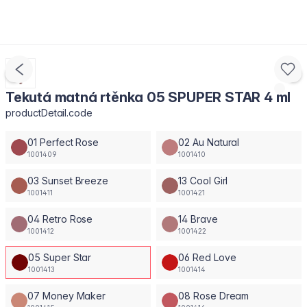
Tekutá matná rtěnka 05 SPUPER STAR 4 ml
productDetail.code
01 Perfect Rose
02 Au Natural
1001409
1001410
03 Sunset Breeze
13 Cool Girl
1001411
1001421
04 Retro Rose
14 Brave
1001412
1001422
05 Super Star
06 Red Love
1001413
1001414
07 Money Maker
08 Rose Dream