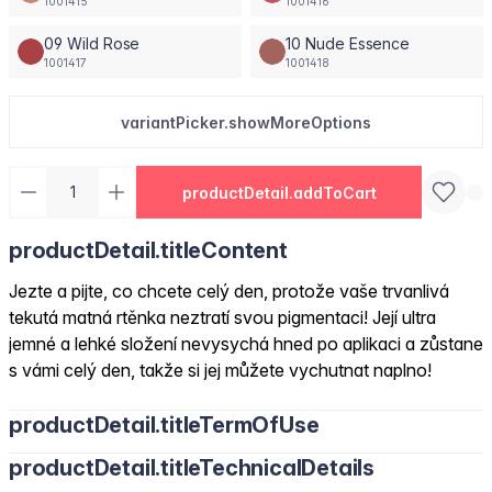
1001415
1001416
09 Wild Rose
10 Nude Essence
1001417
1001418
variantPicker.showMoreOptions
productDetail.addToCart
productDetail.titleContent
Jezte a pijte, co chcete celý den, protože vaše trvanlivá
tekutá matná rtěnka neztratí svou pigmentaci! Její ultra
jemné a lehké složení nevysychá hned po aplikaci a zůstane
s vámi celý den, takže si jej můžete vychutnat naplno!
productDetail.titleTermOfUse
productDetail.titleTechnicalDetails