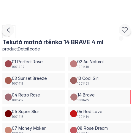
Tekutá matná rtěnka 14 BRAVE 4 ml
productDetail.code
01 Perfect Rose
02 Au Natural
1001409
1001410
03 Sunset Breeze
13 Cool Girl
1001411
1001421
04 Retro Rose
14 Brave
1001412
1001422
05 Super Star
06 Red Love
1001413
1001414
07 Money Maker
08 Rose Dream