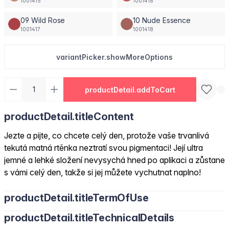
1001415
1001416
09 Wild Rose
10 Nude Essence
1001417
1001418
variantPicker.showMoreOptions
productDetail.addToCart
productDetail.titleContent
Jezte a pijte, co chcete celý den, protože vaše trvanlivá
tekutá matná rtěnka neztratí svou pigmentaci! Její ultra
jemné a lehké složení nevysychá hned po aplikaci a zůstane
s vámi celý den, takže si jej můžete vychutnat naplno!
productDetail.titleTermOfUse
productDetail.titleTechnicalDetails