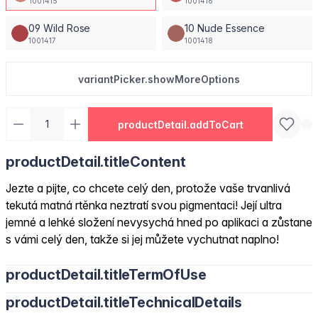
1001415
1001416
09 Wild Rose
10 Nude Essence
1001417
1001418
variantPicker.showMoreOptions
productDetail.addToCart
productDetail.titleContent
Jezte a pijte, co chcete celý den, protože vaše trvanlivá
tekutá matná rtěnka neztratí svou pigmentaci! Její ultra
jemné a lehké složení nevysychá hned po aplikaci a zůstane
s vámi celý den, takže si jej můžete vychutnat naplno!
productDetail.titleTermOfUse
productDetail.titleTechnicalDetails