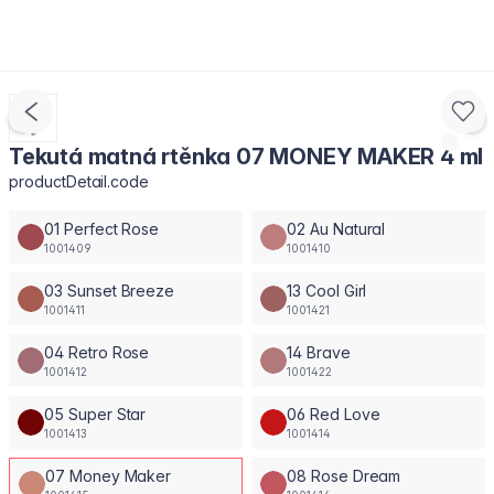
Tekutá matná rtěnka 07 MONEY MAKER 4 ml
productDetail.code
01 Perfect Rose
02 Au Natural
1001409
1001410
03 Sunset Breeze
13 Cool Girl
1001411
1001421
04 Retro Rose
14 Brave
1001412
1001422
05 Super Star
06 Red Love
1001413
1001414
07 Money Maker
08 Rose Dream