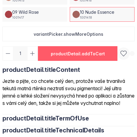
1001415
1001416
09 Wild Rose
10 Nude Essence
1001417
1001418
variantPicker.showMoreOptions
productDetail.addToCart
productDetail.titleContent
Jezte a pijte, co chcete celý den, protože vaše trvanlivá
tekutá matná rtěnka neztratí svou pigmentaci! Její ultra
jemné a lehké složení nevysychá hned po aplikaci a zůstane
s vámi celý den, takže si jej můžete vychutnat naplno!
productDetail.titleTermOfUse
productDetail.titleTechnicalDetails