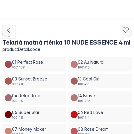
Tekutá matná rtěnka 10 NUDE ESSENCE 4 ml
productDetail.code
01 Perfect Rose
02 Au Natural
1001409
1001410
03 Sunset Breeze
13 Cool Girl
1001411
1001421
04 Retro Rose
14 Brave
1001412
1001422
05 Super Star
06 Red Love
1001413
1001414
07 Money Maker
08 Rose Dream