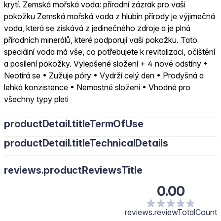
krytí. Zemská mořská voda: přírodní zázrak pro vaši
pokožku Zemská mořská voda z hlubin přírody je výjimečná
voda, která se získává z jedinečného zdroje a je plná
přírodních minerálů, které podporují vaši pokožku. Tato
speciální voda má vše, co potřebujete k revitalizaci, očištění
a posílení pokožky. Vylepšené složení + 4 nové odstíny •
Neotírá se • Zužuje póry • Vydrží celý den • Prodyšná a
lehká konzistence • Nemastné složení • Vhodné pro
všechny typy pleti
productDetail.titleTermOfUse
productDetail.titleTechnicalDetails
reviews.productReviewsTitle
0.00
reviews.reviewTotalCount