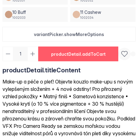
1002031
1002032
10 Buff
11 Cashew
1002033
1002034
variantPicker.showMoreOptions
productDetail.addToCart
productDetail.titleContent
Make-up a péče o pleť! Objevte kouzlo make-upu s novým
vylepšeným složením + 4 nové odstíny! Pro přirozený
vzhled pokožky • Matný finiš • Sametová konzistence •
Vysoké krytí (o 10 % více pigmentace + 30 % hustější)
nenahraditelný v profesionálním líčení Objevte svou
přirozenou krásu a zároveň chraňte svou pokožku. Podklad
VFX Pro Camera Ready se zemskou mořskou vodou
snižuje viditelnost pórů a vyrovnává tón pleti díky vysokému