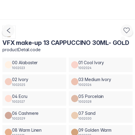
VFX make-up 13 CAPPUCCINO 30ML- GOLD
productDetail.code
00 Alabaster
01 Cool Ivory
1002023
1002024
02 Ivory
03 Medium Ivory
1002025
1002026
04 Ecru
05 Porcelain
1002027
1002028
06 Cashmere
07 Sand
1002029
1002030
08 Warm Linen
09 Golden Warm