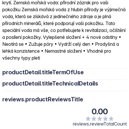
krytí. Zemská mořská voda: přírodní zázrak pro vaši
pokožku Zemská mořská voda z hlubin přírody je výjimečná
voda, která se získává z jedinečného zdroje a je plná
přírodních minerálů, které podporují vaši pokožku. Tato
speciální voda má vše, co potřebujete k revitalizaci, očištění
a posílení pokožky. Vylepšené složení + 4 nové odstíny •
Neotírá se • Zužuje póry • Vydrží celý den • Prodyšná a
lehká konzistence • Nemastné složení • Vhodné pro
všechny typy pleti
productDetail.titleTermOfUse
productDetail.titleTechnicalDetails
reviews.productReviewsTitle
0.00
reviews.reviewTotalCount