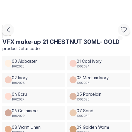
VFX make-up 21 CHESTNUT 30ML- GOLD
productDetail.code
00 Alabaster
01 Cool Ivory
1002023
1002024
02 Ivory
03 Medium Ivory
1002025
1002026
04 Ecru
05 Porcelain
1002027
1002028
06 Cashmere
07 Sand
1002029
1002030
08 Warm Linen
09 Golden Warm