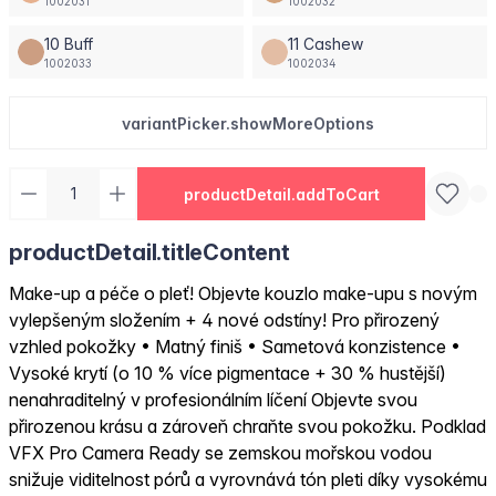
1002031
1002032
10 Buff
11 Cashew
1002033
1002034
variantPicker.showMoreOptions
productDetail.addToCart
productDetail.titleContent
Make-up a péče o pleť! Objevte kouzlo make-upu s novým
vylepšeným složením + 4 nové odstíny! Pro přirozený
vzhled pokožky • Matný finiš • Sametová konzistence •
Vysoké krytí (o 10 % více pigmentace + 30 % hustější)
nenahraditelný v profesionálním líčení Objevte svou
přirozenou krásu a zároveň chraňte svou pokožku. Podklad
VFX Pro Camera Ready se zemskou mořskou vodou
snižuje viditelnost pórů a vyrovnává tón pleti díky vysokému