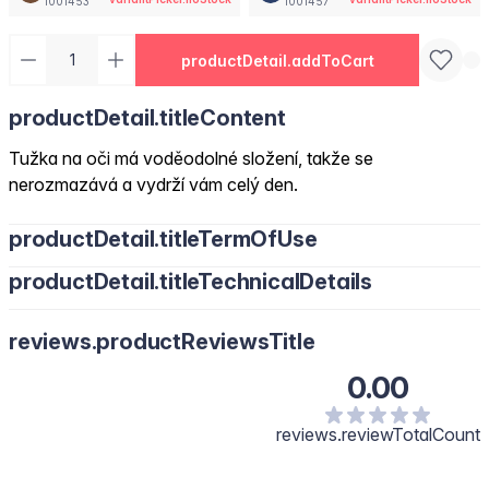
1001453
1001457
productDetail.addToCart
productDetail.titleContent
Tužka na oči má voděodolné složení, takže se
nerozmazává a vydrží vám celý den.
productDetail.titleTermOfUse
productDetail.titleTechnicalDetails
reviews.productReviewsTitle
0.00
reviews.reviewTotalCount