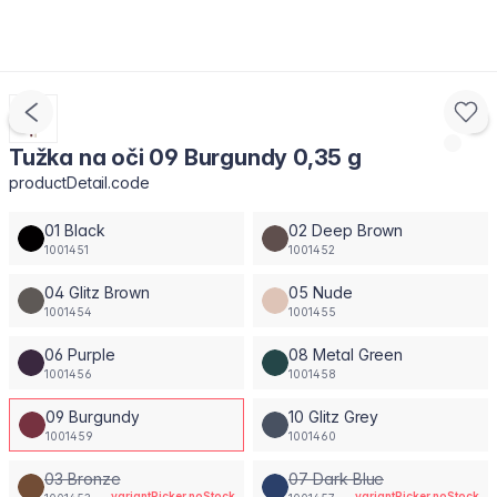
Tužka na oči 09 Burgundy 0,35 g
productDetail.code
01 Black
02 Deep Brown
1001451
1001452
04 Glitz Brown
05 Nude
1001454
1001455
06 Purple
08 Metal Green
1001456
1001458
09 Burgundy
10 Glitz Grey
1001459
1001460
03 Bronze
07 Dark Blue
variantPicker.noStock
variantPicker.noStock