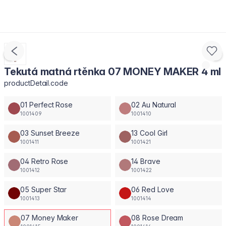
Tekutá matná rtěnka 07 MONEY MAKER 4 ml
productDetail.code
01 Perfect Rose
02 Au Natural
1001409
1001410
03 Sunset Breeze
13 Cool Girl
1001411
1001421
04 Retro Rose
14 Brave
1001412
1001422
05 Super Star
06 Red Love
1001413
1001414
07 Money Maker
08 Rose Dream