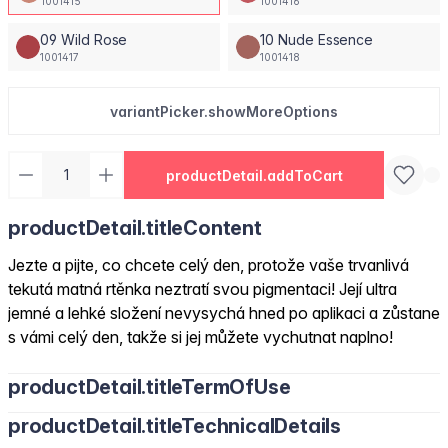
1001415
1001416
09 Wild Rose
10 Nude Essence
1001417
1001418
variantPicker.showMoreOptions
productDetail.addToCart
productDetail.titleContent
Jezte a pijte, co chcete celý den, protože vaše trvanlivá
tekutá matná rtěnka neztratí svou pigmentaci! Její ultra
jemné a lehké složení nevysychá hned po aplikaci a zůstane
s vámi celý den, takže si jej můžete vychutnat naplno!
productDetail.titleTermOfUse
productDetail.titleTechnicalDetails