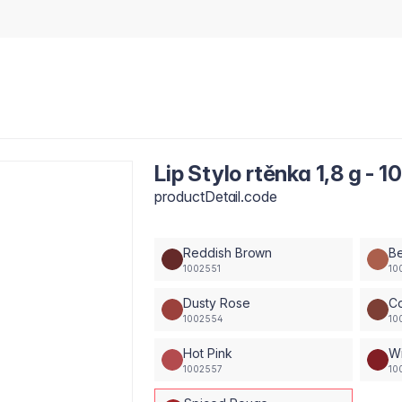
Lip Stylo rtěnka 1,8 g -
productDetail.code
Reddish Brown
B
1002551
10
Dusty Rose
C
1002554
10
Hot Pink
Wi
1002557
10