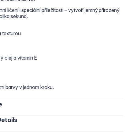
í líčení i speciální příležitosti – vytvoří jemný přirozený
olika sekund.
 texturou
 olej a vitamin E
tní barvy v jednom kroku.
e
etails
u směrem ke koutkům pro rovnoměrné pokrytí.
tearát, bis-diglycerylpolyacyladipat-2, polyizobuten,