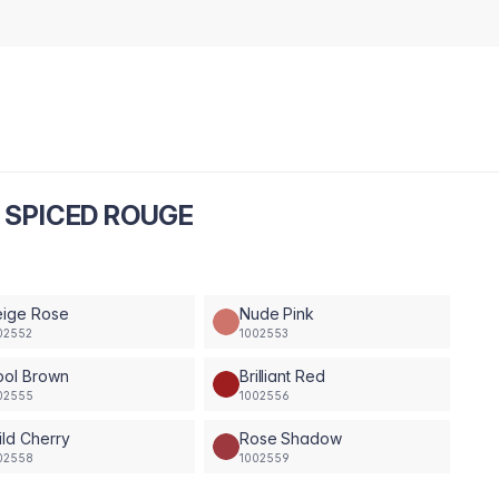
 10 SPICED ROUGE
eige Rose
Nude Pink
02552
1002553
ool Brown
Brilliant Red
02555
1002556
ld Cherry
Rose Shadow
02558
1002559