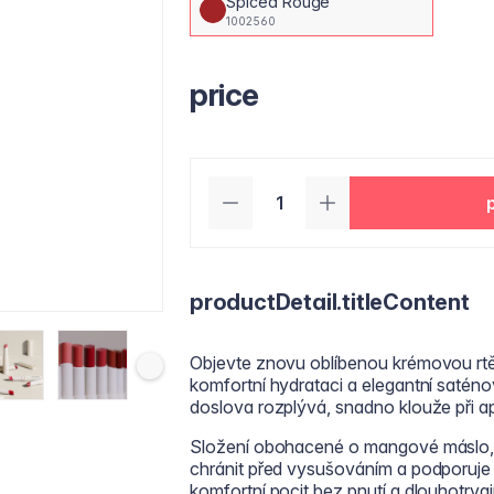
Spiced Rouge
1002560
price
productDetail.titleContent
Objevte znovu oblíbenou krémovou rtěnk
komfortní hydrataci a elegantní saténov
doslova rozplývá, snadno klouže při ap
Složení obohacené o mangové máslo, s
chránit před vysušováním a podporuje 
komfortní pocit bez pnutí a dlouhotrvaj