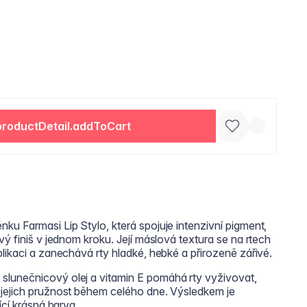
productDetail.addToCart
u Farmasi Lip Stylo, která spojuje intenzivní pigment,
ý finiš v jednom kroku. Její máslová textura se na rtech
likaci a zanechává rty hladké, hebké a přirozeně zářivé.
lunečnicový olej a vitamin E pomáhá rty vyživovat,
jejich pružnost během celého dne. Výsledkem je
ící krásná barva.