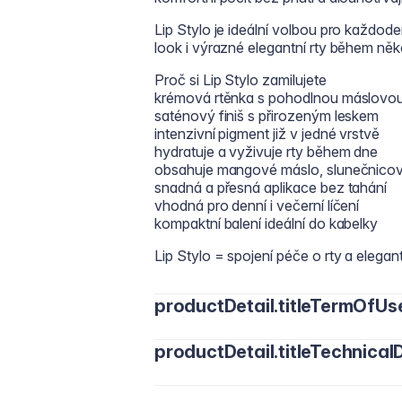
Lip Stylo je ideální volbou pro každodenn
look i výrazné elegantní rty během něk
Proč si Lip Stylo zamilujete
krémová rtěnka s pohodlnou máslovou
saténový finiš s přirozeným leskem
intenzivní pigment již v jedné vrstvě
hydratuje a vyživuje rty během dne
obsahuje mangové máslo, slunečnicový
snadná a přesná aplikace bez tahání
vhodná pro denní i večerní líčení
kompaktní balení ideální do kabelky
Lip Stylo = spojení péče o rty a elegan
productDetail.titleTermOfUs
productDetail.titleTechnicalD
Naneste rtěnku přímo na rty od střed
Tipy pro líčení:
Oktyldodekanol, pentaerytrityltetraizos