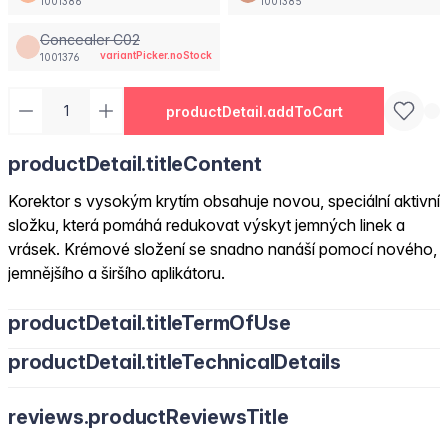
1001386
1001385
Concealer C02
variantPicker.noStock
1001376
productDetail.addToCart
productDetail.titleContent
Korektor s vysokým krytím obsahuje novou, speciální aktivní
složku, která pomáhá redukovat výskyt jemných linek a
vrásek. Krémové složení se snadno nanáší pomocí nového,
jemnějšího a širšího aplikátoru.
productDetail.titleTermOfUse
productDetail.titleTechnicalDetails
reviews.productReviewsTitle