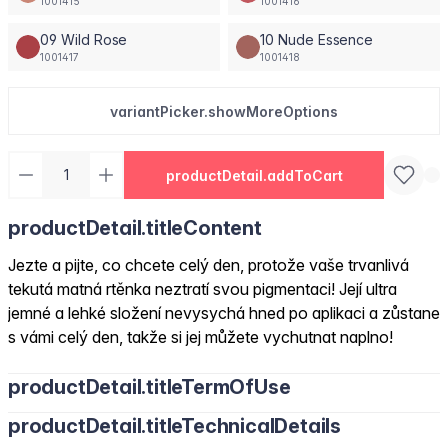
1001415
1001416
09 Wild Rose
10 Nude Essence
1001417
1001418
variantPicker.showMoreOptions
productDetail.addToCart
productDetail.titleContent
Jezte a pijte, co chcete celý den, protože vaše trvanlivá
tekutá matná rtěnka neztratí svou pigmentaci! Její ultra
jemné a lehké složení nevysychá hned po aplikaci a zůstane
s vámi celý den, takže si jej můžete vychutnat naplno!
productDetail.titleTermOfUse
productDetail.titleTechnicalDetails