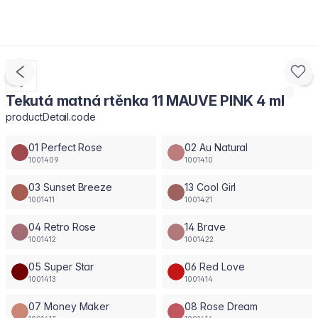
Tekutá matná rtěnka 11 MAUVE PINK 4 ml
productDetail.code
01 Perfect Rose
02 Au Natural
1001409
1001410
03 Sunset Breeze
13 Cool Girl
1001411
1001421
04 Retro Rose
14 Brave
1001412
1001422
05 Super Star
06 Red Love
1001413
1001414
07 Money Maker
08 Rose Dream