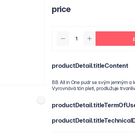
price
productDetail.titleContent
BB All in One pudr se svým jemným a l
Vyrovnává tón pleti, prodlužuje trvan
productDetail.titleTermOfUs
productDetail.titleTechnicalD