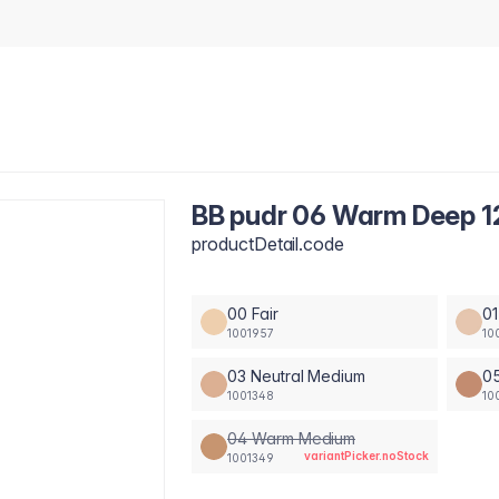
BB pudr 06 Warm Deep 1
productDetail.code
00 Fair
01
1001957
10
03 Neutral Medium
0
1001348
10
04 Warm Medium
variantPicker.noStock
1001349