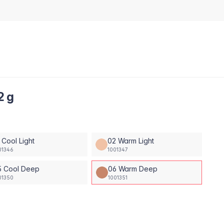
2 g
 Cool Light
02 Warm Light
01346
1001347
5 Cool Deep
06 Warm Deep
01350
1001351