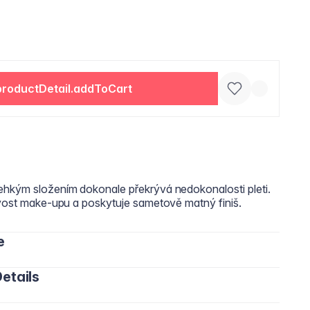
productDetail.addToCart
ehkým složením dokonale překrývá nedokonalosti pleti.
livost make-upu a poskytuje sametově matný finiš.
e
etails