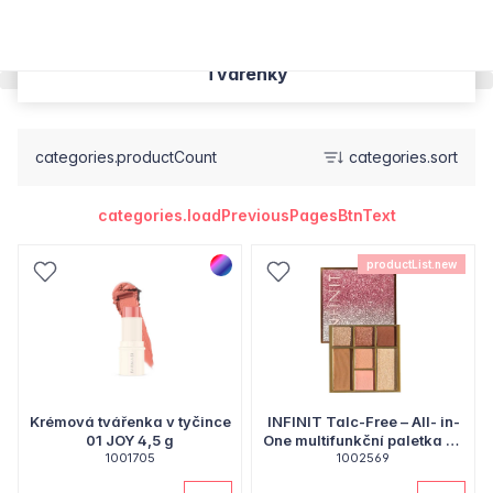
Tvářenky
categories.productCount
categories.sort
categories.loadPreviousPagesBtnText
productList.new
Krémová tvářenka v tyčince
INFINIT Talc-Free – All- in-
01 JOY 4,5 g
One multifunkční paletka na
1001705
tvář i oči, 9,2 g
1002569