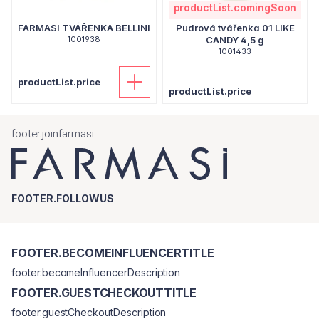
productList.comingSoon
FARMASI TVÁŘENKA BELLINI
Pudrová tvářenka 01 LIKE
1001938
CANDY 4,5 g
1001433
productList.price
productList.price
footer.joinfarmasi
FOOTER.FOLLOWUS
FOOTER.BECOMEINFLUENCERTITLE
footer.becomeInfluencerDescription
FOOTER.GUESTCHECKOUTTITLE
footer.guestCheckoutDescription