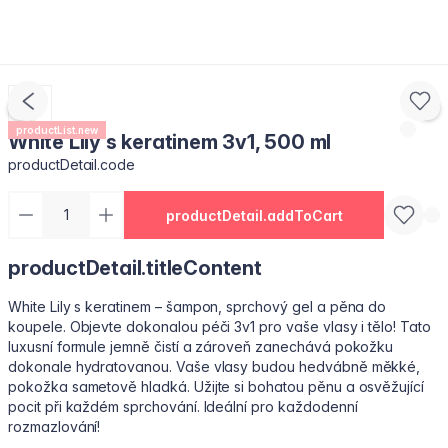
productList.new
White Lily s keratinem 3v1, 500 ml
productDetail.code
productDetail.addToCart
productDetail.titleContent
White Lily s keratinem – šampon, sprchový gel a pěna do
koupele. Objevte dokonalou péči 3v1 pro vaše vlasy i tělo! Tato
luxusní formule jemně čistí a zároveň zanechává pokožku
dokonale hydratovanou. Vaše vlasy budou hedvábně měkké,
pokožka sametově hladká. Užijte si bohatou pěnu a osvěžující
pocit při každém sprchování. Ideální pro každodenní
rozmazlování!