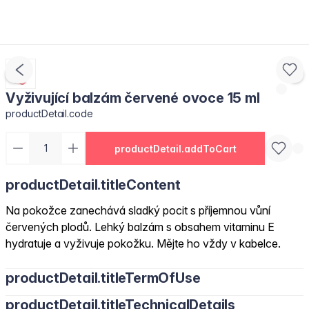
Vyživující balzám červené ovoce 15 ml
productDetail.code
productDetail.addToCart
productDetail.titleContent
Na pokožce zanechává sladký pocit s příjemnou vůní
červených plodů. Lehký balzám s obsahem vitaminu E
hydratuje a vyživuje pokožku. Mějte ho vždy v kabelce.
productDetail.titleTermOfUse
productDetail.titleTechnicalDetails