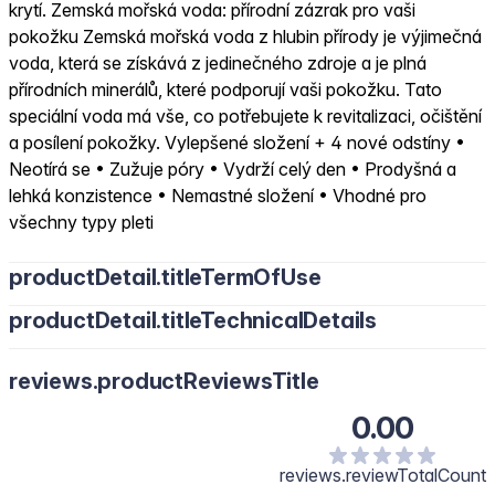
krytí. Zemská mořská voda: přírodní zázrak pro vaši
pokožku Zemská mořská voda z hlubin přírody je výjimečná
voda, která se získává z jedinečného zdroje a je plná
přírodních minerálů, které podporují vaši pokožku. Tato
speciální voda má vše, co potřebujete k revitalizaci, očištění
a posílení pokožky. Vylepšené složení + 4 nové odstíny •
Neotírá se • Zužuje póry • Vydrží celý den • Prodyšná a
lehká konzistence • Nemastné složení • Vhodné pro
všechny typy pleti
productDetail.titleTermOfUse
productDetail.titleTechnicalDetails
reviews.productReviewsTitle
0.00
reviews.reviewTotalCount