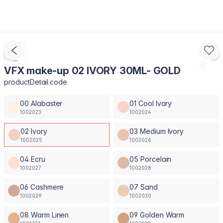
VFX make-up 02 IVORY 30ML- GOLD
productDetail.code
00 Alabaster
01 Cool Ivory
1002023
1002024
02 Ivory
03 Medium Ivory
1002025
1002026
04 Ecru
05 Porcelain
1002027
1002028
06 Cashmere
07 Sand
1002029
1002030
08 Warm Linen
09 Golden Warm