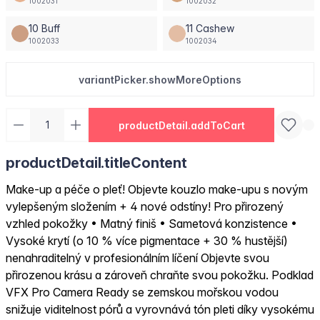
1002031
1002032
10 Buff
11 Cashew
1002033
1002034
variantPicker.showMoreOptions
productDetail.addToCart
productDetail.titleContent
Make-up a péče o pleť! Objevte kouzlo make-upu s novým
vylepšeným složením + 4 nové odstíny! Pro přirozený
vzhled pokožky • Matný finiš • Sametová konzistence •
Vysoké krytí (o 10 % více pigmentace + 30 % hustější)
nenahraditelný v profesionálním líčení Objevte svou
přirozenou krásu a zároveň chraňte svou pokožku. Podklad
VFX Pro Camera Ready se zemskou mořskou vodou
snižuje viditelnost pórů a vyrovnává tón pleti díky vysokému