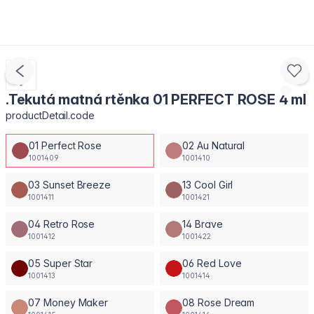
.Tekutá matná rtěnka 01 PERFECT ROSE 4 ml
productDetail.code
01 Perfect Rose
02 Au Natural
1001409
1001410
03 Sunset Breeze
13 Cool Girl
1001411
1001421
04 Retro Rose
14 Brave
1001412
1001422
05 Super Star
06 Red Love
1001413
1001414
07 Money Maker
08 Rose Dream