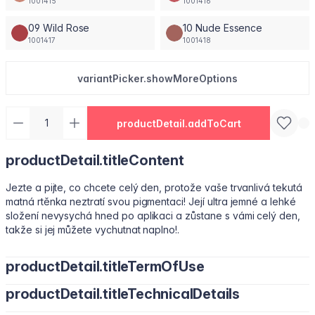
1001415
1001416
09 Wild Rose
10 Nude Essence
1001417
1001418
variantPicker.showMoreOptions
productDetail.addToCart
productDetail.titleContent
Jezte a pijte, co chcete celý den, protože vaše trvanlivá tekutá
matná rtěnka neztratí svou pigmentaci! Její ultra jemné a lehké
složení nevysychá hned po aplikaci a zůstane s vámi celý den,
takže si jej můžete vychutnat naplno!.
productDetail.titleTermOfUse
productDetail.titleTechnicalDetails