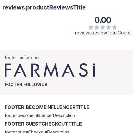
reviews.productReviewsTitle
0.00
reviews.reviewTotalCount
footer.joinfarmasi
FOOTER.FOLLOWUS
FOOTER.BECOMEINFLUENCERTITLE
footer.becomeInfluencerDescription
FOOTER.GUESTCHECKOUTTITLE
footer.guestCheckoutDescription