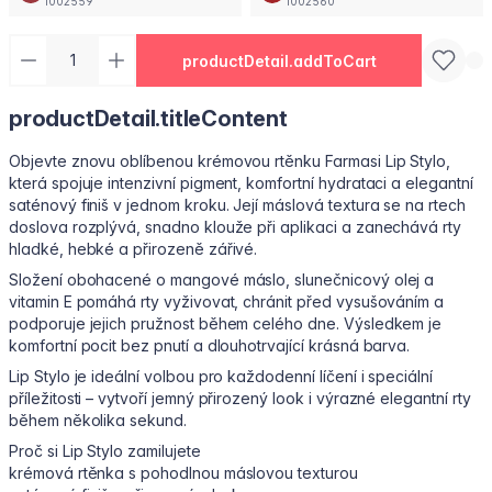
1002559
1002560
productDetail.addToCart
productDetail.titleContent
Objevte znovu oblíbenou krémovou rtěnku Farmasi Lip Stylo,
která spojuje intenzivní pigment, komfortní hydrataci a elegantní
saténový finiš v jednom kroku. Její máslová textura se na rtech
doslova rozplývá, snadno klouže při aplikaci a zanechává rty
hladké, hebké a přirozeně zářivé.
Složení obohacené o mangové máslo, slunečnicový olej a
vitamin E pomáhá rty vyživovat, chránit před vysušováním a
podporuje jejich pružnost během celého dne. Výsledkem je
komfortní pocit bez pnutí a dlouhotrvající krásná barva.
Lip Stylo je ideální volbou pro každodenní líčení i speciální
příležitosti – vytvoří jemný přirozený look i výrazné elegantní rty
během několika sekund.
Proč si Lip Stylo zamilujete
krémová rtěnka s pohodlnou máslovou texturou