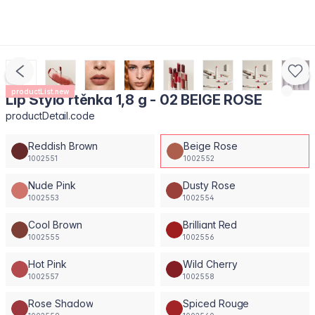
productList.new
Lip Stylo rtěnka 1,8 g - 02 BEIGE ROSE
productDetail.code
Reddish Brown
Beige Rose
1002551
1002552
Nude Pink
Dusty Rose
1002553
1002554
Cool Brown
Brilliant Red
1002555
1002556
Hot Pink
Wild Cherry
1002557
1002558
Rose Shadow
Spiced Rouge