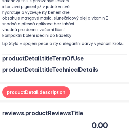
saténový finiš s přirozeným leskem
intenzivní pigment již v jedné vrstvě
hydratuje a vyživuje rty během dne
obsahuje mangové máslo, slunečnicový olej a vitamin E
snadná a přesná aplikace bez tahání
vhodná pro denní i večerní líčení
kompaktní balení ideální do kabelky
Lip Stylo = spojení péče o rty a elegantní barvy v jednom kroku.
productDetail.titleTermOfUse
productDetail.titleTechnicalDetails
Naneste rtěnku přímo na rty od středu směrem ke koutkům pro
rovnoměrné pokrytí.
Oktyldodekanol, pentaerytrityltetraizostearát, bis-
Tipy pro líčení:
diglycerylpolyacyladipat-2, polyizobuten, vosk Euphorbia
pro jemný přirozený look naneste jednu vrstvu
productDetail.description
Cerifera (candelilla wax) Cera, vosk z rýžových otrub Oryza
pro intenzivnější efekt aplikaci zopakujte
Sativa (rýže), syntetický vosk, hydrogenovaný mikrokrystal
zvýrazněte Amorův oblouk pro opticky plnější rty
dimethylsilylát křemičitý, fenoxyetanol, trietoxykaprylylsilan,
pro 3D lesklý efekt doplňte transparentním leskem
tokoferylacetát, slunečnicový olej (Helianthus Annuus), máslo z
reviews.productReviewsTitle
lze jemně použít i na tváře pro monochromatické líčení
mangových semen (Mango), hydroxid hlinitý, tokoferol,
benzylalkohol.
Rtěnku můžete použít samostatně nebo kombinovat s
0.00
konturovací tužkou pro výraznější definici rtů.