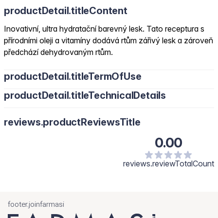
productDetail.titleContent
Inovativní, ultra hydratační barevný lesk. Tato receptura s
přírodními oleji a vitamíny dodává rtům zářivý lesk a zároveň
předchází dehydrovaným rtům.
productDetail.titleTermOfUse
productDetail.titleTechnicalDetails
reviews.productReviewsTitle
0.00
reviews.reviewTotalCount
footer.joinfarmasi