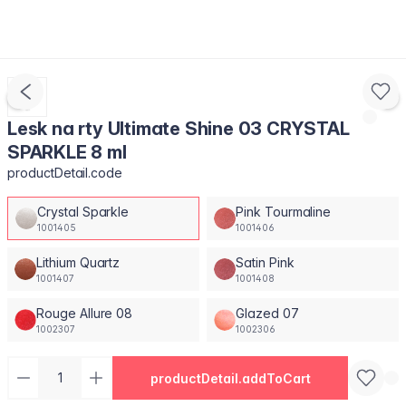
Lesk na rty Ultimate Shine 03 CRYSTAL
SPARKLE 8 ml
productDetail.code
Crystal Sparkle
Pink Tourmaline
1001405
1001406
Lithium Quartz
Satin Pink
1001407
1001408
Rouge Allure 08
Glazed 07
1002307
1002306
productDetail.addToCart