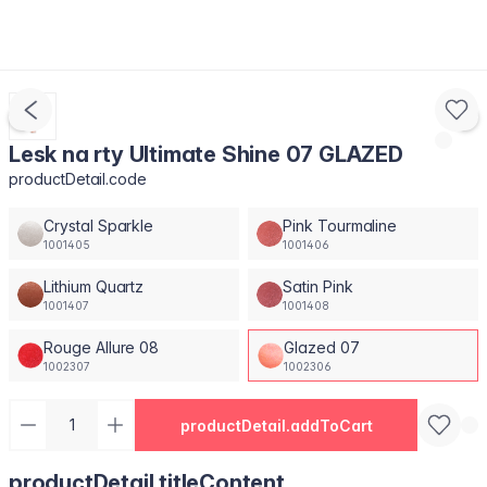
Lesk na rty Ultimate Shine 07 GLAZED
productDetail.code
Crystal Sparkle
Pink Tourmaline
1001405
1001406
Lithium Quartz
Satin Pink
1001407
1001408
Rouge Allure 08
Glazed 07
1002307
1002306
productDetail.addToCart
productDetail.titleContent