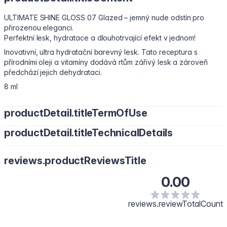
ULTIMATE SHINE GLOSS 07 Glazed – jemný nude odstín pro
přirozenou eleganci.
Perfektní lesk, hydratace a dlouhotrvající efekt v jednom!
Inovativní, ultra hydratační barevný lesk. Tato receptura s
přírodními oleji a vitamíny dodává rtům zářivý lesk a zároveň
předchází jejich dehydrataci.
8 ml
productDetail.titleTermOfUse
productDetail.titleTechnicalDetails
Nanášejte od středu rtů směrem k vnějšímu koutku. Upozornění:
Jen pro vnější použití. V případě podráždění nebo infekce
Polyisobutene, Hydrogenated Polyisobutene, Bis-Diglyceryl
přestaňte výrobek používat a kontaktujte svého lékaře.
reviews.productReviewsTitle
Polyacyladipate-2, Octyldodecanol, Diisostearyl Malate,
Uchovávejte mimo dosah dětí.
Pentaerythrityl Tetraisostearate, Silica Dimethyl Silylate, Synthetic
0.00
Wax, Mica, Calcium Sodium Borosilicate, Butyrospermum Parkii
(Shea) Butter, Phenoxyethanol, Persea Gratissima (Avocado) Oil,
Astrocaryum Murumuru Seed Butter, Garcinia Indica Seed Butter,
reviews.reviewTotalCount
Microcrystalline Wax, Flavour/Aroma, Tocopheryl Acetate,
Tocopherol, Polyethylene, Ethylhexylglycerin, Ricinus Communis