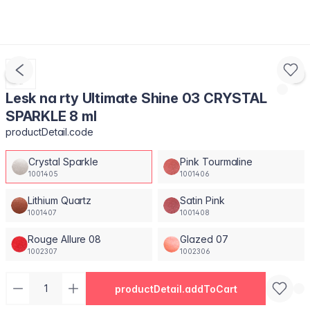
Lesk na rty Ultimate Shine 03 CRYSTAL
SPARKLE 8 ml
productDetail.code
Crystal Sparkle
Pink Tourmaline
1001405
1001406
Lithium Quartz
Satin Pink
1001407
1001408
Rouge Allure 08
Glazed 07
1002307
1002306
productDetail.addToCart