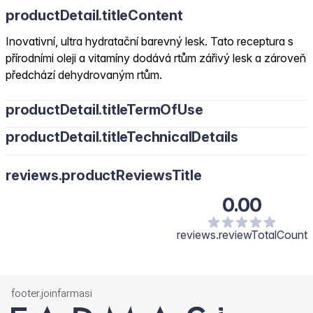
productDetail.titleContent
Inovativní, ultra hydratační barevný lesk. Tato receptura s
přírodními oleji a vitamíny dodává rtům zářivý lesk a zároveň
předchází dehydrovaným rtům.
productDetail.titleTermOfUse
productDetail.titleTechnicalDetails
reviews.productReviewsTitle
0.00
reviews.reviewTotalCount
footer.joinfarmasi