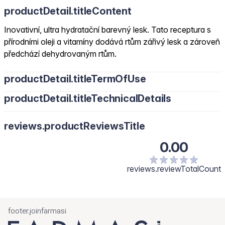
productDetail.titleContent
Inovativní, ultra hydratační barevný lesk. Tato receptura s
přírodními oleji a vitamíny dodává rtům zářivý lesk a zároveň
předchází dehydrovaným rtům.
productDetail.titleTermOfUse
productDetail.titleTechnicalDetails
reviews.productReviewsTitle
0.00
reviews.reviewTotalCount
footer.joinfarmasi