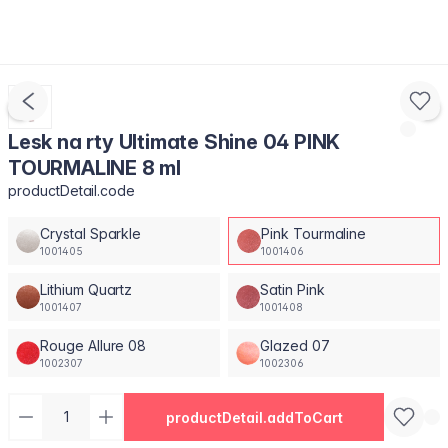
Lesk na rty Ultimate Shine 04 PINK
TOURMALINE 8 ml
productDetail.code
Crystal Sparkle
Pink Tourmaline
1001405
1001406
Lithium Quartz
Satin Pink
1001407
1001408
Rouge Allure 08
Glazed 07
1002307
1002306
productDetail.addToCart