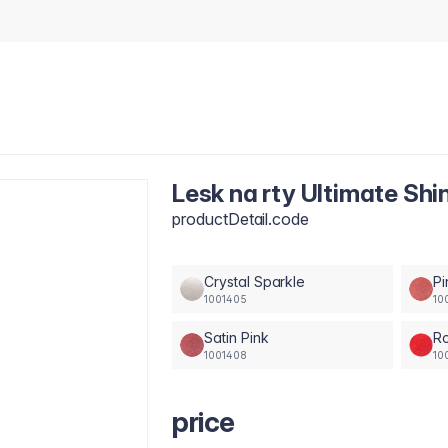
Lesk na rty Ultimate Sh
productDetail.code
Crystal Sparkle
Pi
1001405
10
Satin Pink
Ro
1001408
10
price