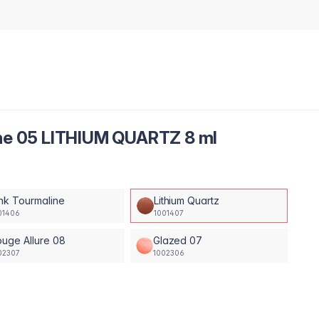
ine 05 LITHIUM QUARTZ 8 ml
nk Tourmaline
Lithium Quartz
01406
1001407
uge Allure 08
Glazed 07
02307
1002306