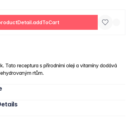
productDetail.addToCart
sk. Tato receptura s přírodními oleji a vitamíny dodává
 dehydrovaným rtům.
e
etails