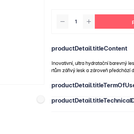
productDetail.titleContent
Inovativní, ultra hydratační barevný le
rtům zářivý lesk a zároveň předchází
productDetail.titleTermOfUs
productDetail.titleTechnicalD