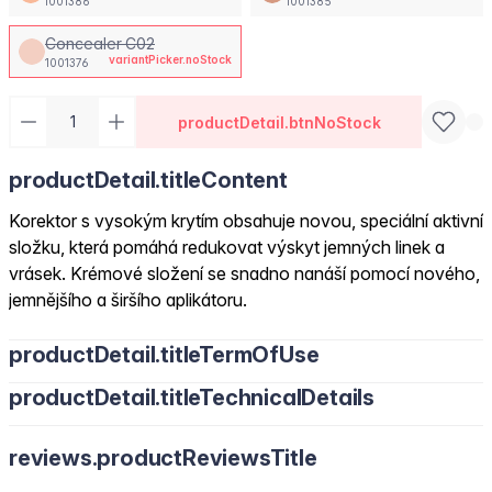
1001386
1001385
Concealer C02
variantPicker.noStock
1001376
productDetail.btnNoStock
productDetail.titleContent
Korektor s vysokým krytím obsahuje novou, speciální aktivní
složku, která pomáhá redukovat výskyt jemných linek a
vrásek. Krémové složení se snadno nanáší pomocí nového,
jemnějšího a širšího aplikátoru.
productDetail.titleTermOfUse
productDetail.titleTechnicalDetails
reviews.productReviewsTitle