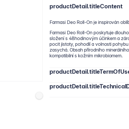
productDetail.titleContent
Farmasi Deo Roll-On je inspirován ob
Farmasi Deo Roll-On poskytuje dlouhot
složení s 48hodinovým účinkem a zá
pocit jistoty, pohodlí a volnosti pohy
zasychá. Obsah přírodního minerálního
kompatibilní s kožním mikrobiomem.
productDetail.titleTermOfUs
productDetail.titleTechnicalD
Před použitím protřepejte. Nanášejte
Water/Aqua, Aluminum Chlorohydrate, 
Caprylic/Capric Triglyceride, Ceteare
Earth, 2-Methyl-5-Cyclohexylpentanol,
Alkyl Acrylate Crosspolymer, Disodium 
Limonene, Hexyl Cinnamal, Geraniol, Ci