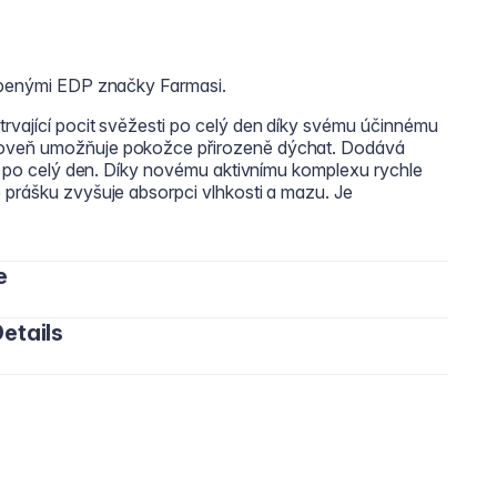
líbenými EDP značky Farmasi.
rvající pocit svěžesti po celý den díky svému účinnému
roveň umožňuje pokožce přirozeně dýchat. Dodává
bu po celý den. Díky novému aktivnímu komplexu rychle
 prášku zvyšuje absorpci vlhkosti a mazu. Je
e
etails
 rovnoměrně na čistou a suchou pokožku podpaží.
Fragrance/Parfum, Glycerin, Ceteareth-20, Steareth-2,
th-12, Stearyl Alcohol, Phenoxyethanol, Diatomaceous
 Ethylhexylglycerin, Distearyl Ether, Acrylates/C10-30
EDTA, Linalool, Benzyl Salicylate, Hydroxycitronellal,
tronellol, Eugenol, Isoeugenol.