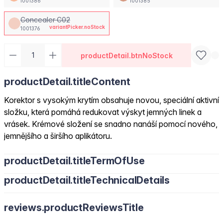
1001386
1001385
Concealer C02
variantPicker.noStock
1001376
productDetail.btnNoStock
productDetail.titleContent
Korektor s vysokým krytím obsahuje novou, speciální aktivní
složku, která pomáhá redukovat výskyt jemných linek a
vrásek. Krémové složení se snadno nanáší pomocí nového,
jemnějšího a širšího aplikátoru.
productDetail.titleTermOfUse
productDetail.titleTechnicalDetails
reviews.productReviewsTitle