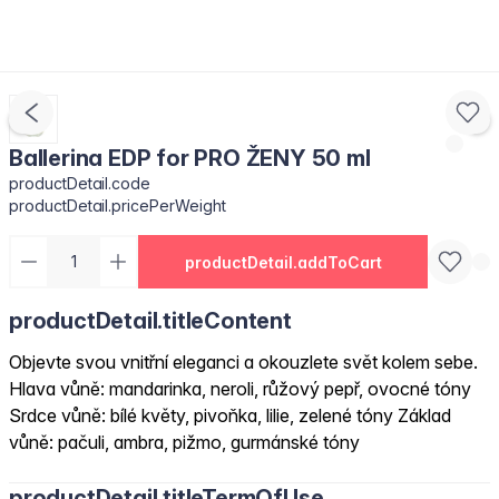
Ballerina EDP for PRO ŽENY 50 ml
productDetail.code
productDetail.pricePerWeight
productDetail.addToCart
productDetail.titleContent
Objevte svou vnitřní eleganci a okouzlete svět kolem sebe.
Hlava vůně: mandarinka, neroli, růžový pepř, ovocné tóny
Srdce vůně: bílé květy, pivoňka, lilie, zelené tóny Základ
vůně: pačuli, ambra, pižmo, gurmánské tóny
productDetail.titleTermOfUse