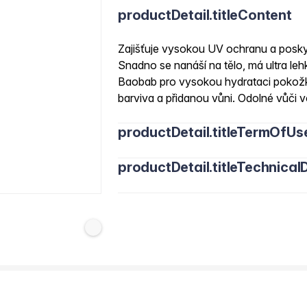
productDetail.titleContent
Zajišťuje vysokou UV ochranu a posky
Snadno se nanáší na tělo, má ultra l
Baobab pro vysokou hydrataci pokožk
barviva a přidanou vůni. Odolné vůči 
productDetail.titleTermOfUs
productDetail.titleTechnicalD